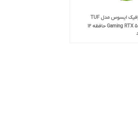
کارت گرافیک ایسوس مدل TUF
Gaming RTX 5070 OC حافظه 12
یت + ضمانت اصالت و سلامت
و فنی