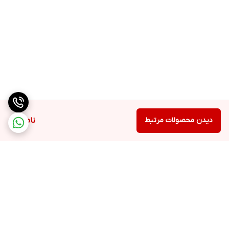
4 عدد
خروجی D-Sub
ندارد
خروجی DVI
ندارد
خروجی HDMI
دارد
دیدن محصولات مرتبط
ناموجود
خروجی DisplayPort
دارد
خروجی Mini DisplayPort
ندارد
پورت USB Type-C
ندارد
خنک‌کننده