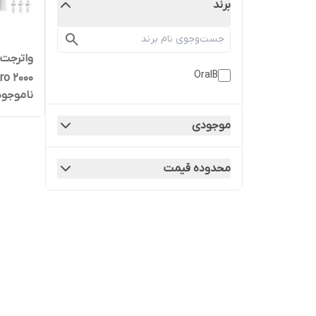
برند
واترجت 
OralB
ro 2000
ناموجود
موجودی
محدوده قیمت