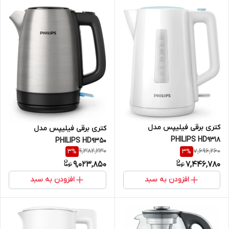
کتری برقی فیلیپس مدل
کتری برقی فیلیپس مدل
PHILIPS HD9318
PHILIPS HD9350
9,382,230
7,696,260
3
%
3
%
9,023,850
7,446,780
افزودن به سبد
افزودن به سبد