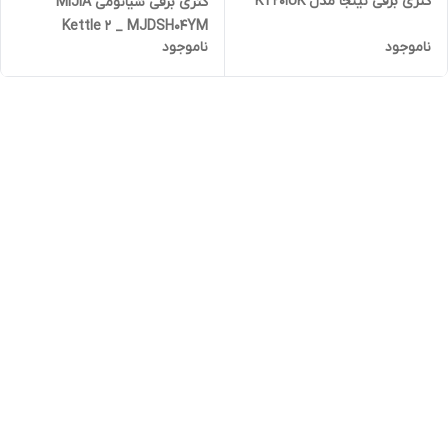
کتری برقی نینجا مدل KT201UK
کتری برقی شیائومی MIJIA
Kettle 2 _ MJDSH04YM
ناموجود
ناموجود