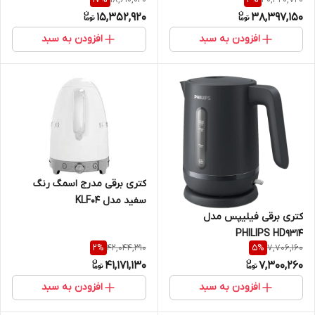
15,352,920
38,397,150
افزودن به سبد
افزودن به سبد
کتری برقی مدرج اسمگ رنگ
سفید مدل KLF04
کتری برقی فیلیپس مدل
PHILIPS HD9314
42,044,310
7,706,160
2
%
5
%
41,171,130
7,300,260
افزودن به سبد
افزودن به سبد