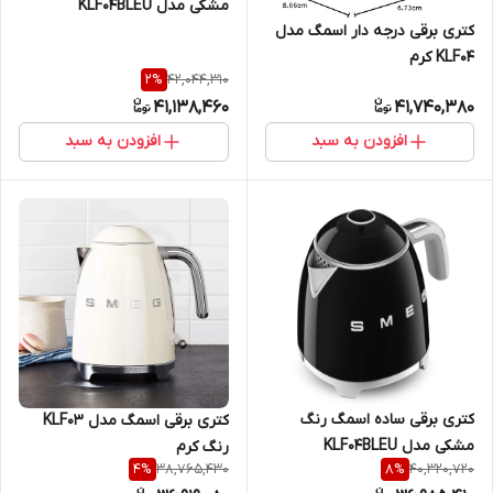
مشکی مدل KLF04BLEU
کتری برقی درجه دار اسمگ مدل
KLF04 کرم
42,044,310
2
%
41,138,460
41,740,380
افزودن به سبد
افزودن به سبد
کتری برقی ساده اسمگ رنگ
کتری برقی اسمگ مدل KLF03
مشکی مدل KLF04BLEU
رنگ کرم
38,765,430
40,320,720
4
%
8
%