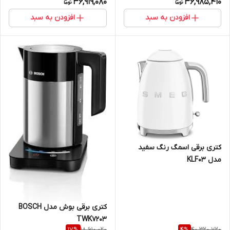
36,919,080
36,985,410
افزودن به سبد
افزودن به سبد
کتری برقی اسمگ رنگ سفید
مدل KLF03
کتری برقی بوش مدل BOSCH
TWK7203
18,610,020
40,320,720
17
%
4
%