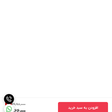
39,918,000
8
%
افزودن به سبد خرید
36,616,000