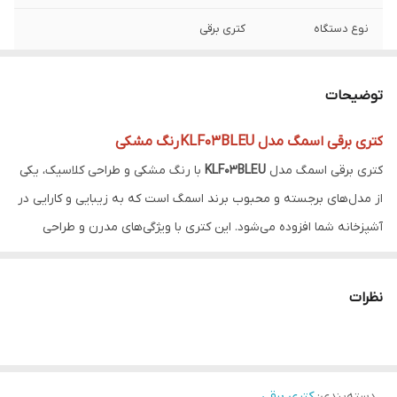
نوع دستگاه
کتری برقی
نوع گرمایش
المنت حرارتی مخفی
توضیحات
کشور سازنده
چین تحت لیسانس ایتالیا
کتری برقی اسمگ مدل KLF03BLEU رنگ مشکی
جنس کف داخل
استیل ضد زنگ
کتری برقی اسمگ مدل
KLF03BLEU
با رنگ مشکی و طراحی کلاسیک، یکی
کتری
از مدل‌های برجسته و محبوب برند اسمگ است که به زیبایی و کارایی در
توان مصرفی
2400 وات
آشپزخانه شما افزوده می‌شود. این کتری با ویژگی‌های مدرن و طراحی
شیک، تجربه‌ای راحت و مؤثر از جوشاندن آب را به شما ارائه می‌دهد.
قابلیت چرخش 360
دارد
درجه
ویژگی‌های کلیدی کتری برقی اسمگ مدل KLF03BLEU:
نظرات
طراحی و رنگ
: طراحی زیبا و مدرن با رنگ مشکی مات که به هر
نشانگر سطح آب
دارد
دکوراسیون آشپزخانه‌ای جلوه‌ای خاص و شیک می‌بخشد.
دکمه جوش آوردن
ندارد
توان مصرفی
: ۲۲۰۰ وات، که برای جوشاندن سریع و کارآمد آب مناسب
آب یا گرم نگه
دسته‌بندی
:
کتری برقی