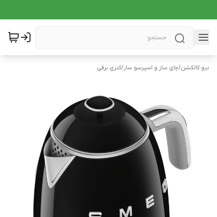
نیو کالکشن
/
چای ساز و اسپرسو ساز
/
کتری برقی