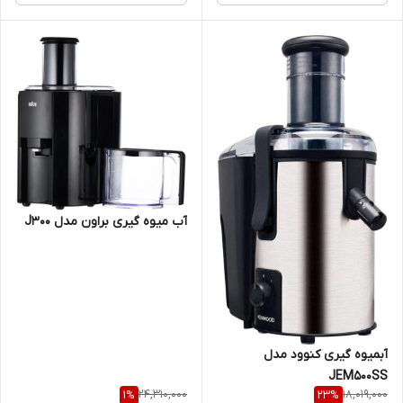
آب میوه گیری براون مدل J300
آبمیوه گیری کنوود مدل
JEM500SS
24,310,000
18,019,000
1
%
23
%