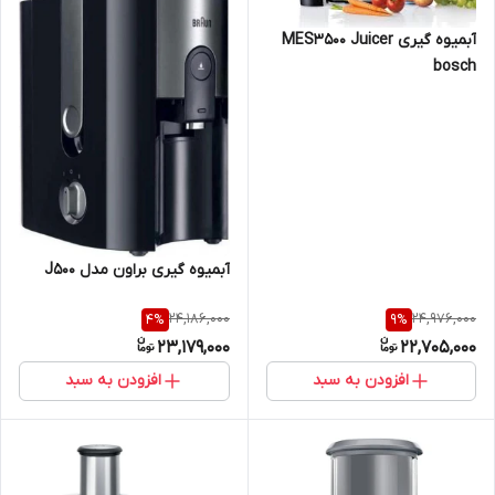
آبمیوه گیری MES3500 Juicer
bosch
آبمیوه گیری براون مدل J500
24,186,000
24,976,000
4
%
9
%
23,179,000
22,705,000
افزودن به سبد
افزودن به سبد