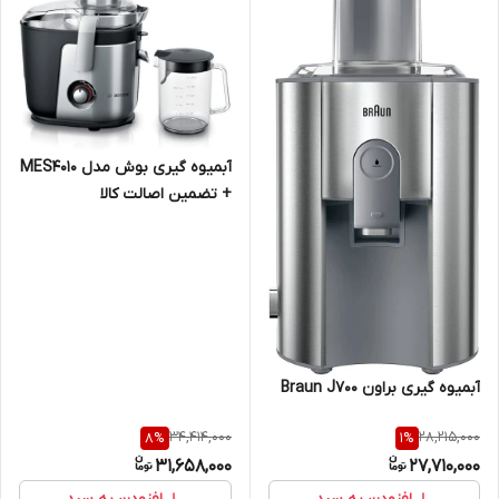
آبمیوه گیری بوش مدل MES4010
+ تضمین اصالت کالا
آبمیوه گیری براون Braun J700
34,414,000
28,215,000
8
%
1
%
31,658,000
27,710,000