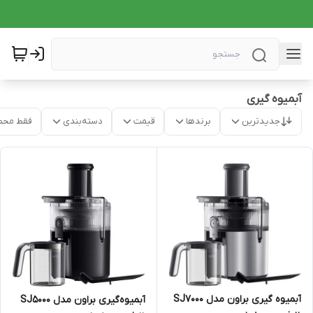
آبمیوه گیری
جدیدترین
برندها
قیمت
دسته‌بندی
فقط محص
آبمیوه گیری براون مدل SJ7000
آبمیوه‌گیری براون مدل SJ5000