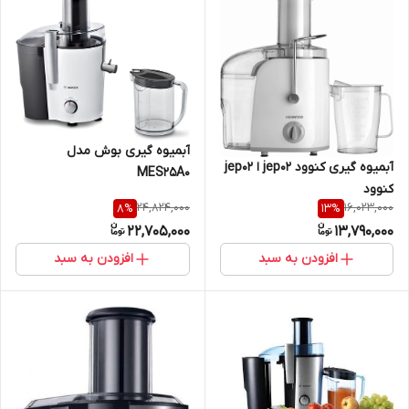
آبمیوه گیری بوش مدل
آبمیوه گیری کنوود jep02 ا jep02
MES25A0
کنوود
24,824,000
16,023,000
8
%
13
%
22,705,000
13,790,000
افزودن به سبد
افزودن به سبد