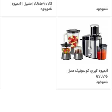
SJE530BSS استیل ا آبمیوه
ناموجود
ناموجود
گیری برقی سیج مدل
SJE530BSS
آبمیوه گیری گوسونیک مدل
GSJ726
ناموجود