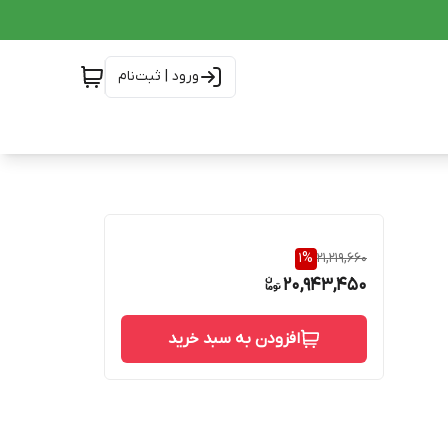
ورود | ثبت‌نام
1
%
21,219,660
20,943,450
افزودن به سبد خرید