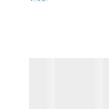
فناوری ColdXtract: با محدود کردن افزایش دما در فرایند آبگیری به کمتر از 1.5 درجه سانتیگراد، به حفظ ویتامین های نوشیدنی کمک می‌کند, ,, فناوری FastXtract: آماده سازی نوشیدنی