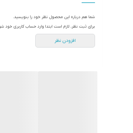
کشور سازنده
چین
شما هم درباره این محصول نظر خود را بنویسید.
نوع دستگاه
برای ثبت نظر، لازم است ابتدا وارد حساب کاربری خود شو
آبمیوه گیری
افزودن نظر
کارکرد
تک کاره
قدرت موتور
1000 وات
عملکردها
آبمیوه گیری
تکنولوژی منحصر بفرد
ظرف مدت تنها 15 ثانیه
تعداد تنظیمات سرعت