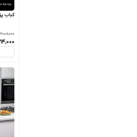
کباب پز و
62,001,000
214,000