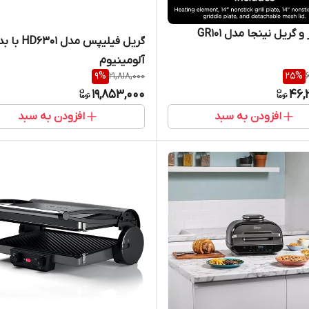
 گریل نینجا مدل GR101
گریل فیلیپس مدل 6301
آلومینیوم
9
%
21,818,000
25
%
19,853,000
46,
افزودن به سبد
افزودن به سبد