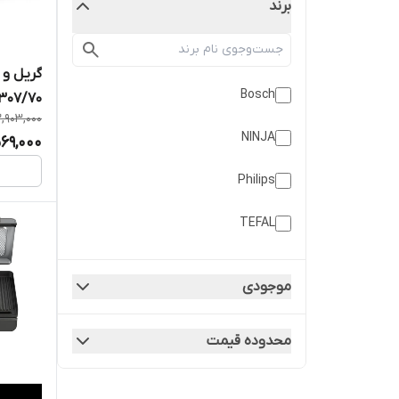
برند
گریل و 
Bosch
307/70
,903,000
NINJA
569,000
Philips
TEFAL
موجودی
محدوده قیمت