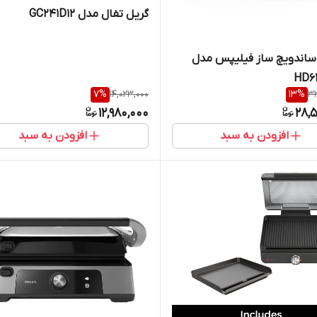
گریل تفال مدل GC241D12
ساندویچ ساز فیلیپس مدل
HD6
7
%
14,023,000
13
%
32
12,980,000
28,
افزودن به سبد
افزودن به سبد