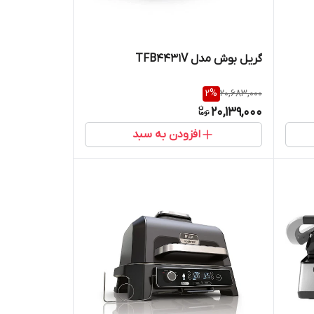
گریل بوش مدل TFB4431V
2
%
20,683,000
20,139,000
افزودن به سبد