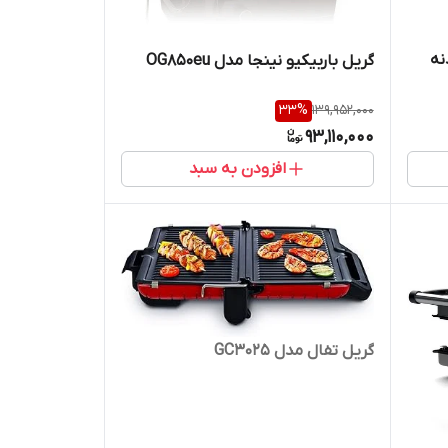
HD با بدنه
گریل باربیکیو نینجا مدل OG850eu
33
%
139,952,000
93,110,000
افزودن به سبد
گریل تفال مدل GC3025