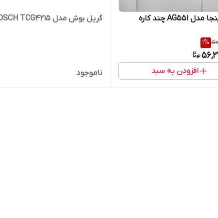
ل AG551 چند کاره
گریل بوش مدل BOSCH TCG4215
1
%
57
56,2
افزودن به سبد
ناموجود