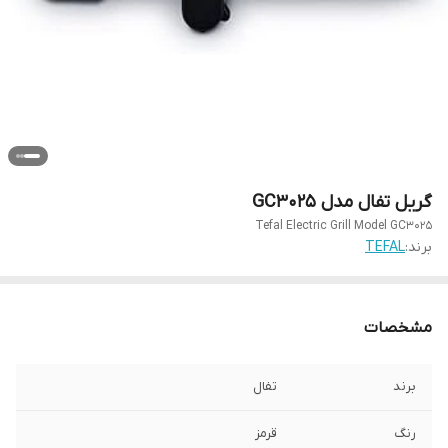
گریل تفال مدل GC3025
Tefal Electric Grill Model GC3025
برند:
TEFAL
مشخصات
برند
تفال
رنگ
قرمز