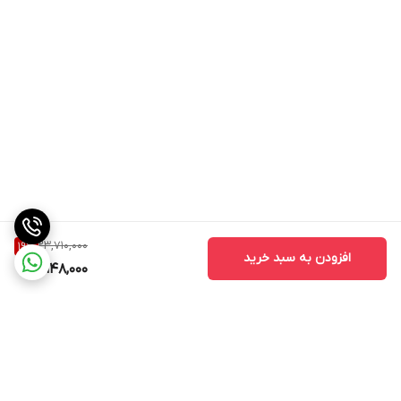
لوازم جانبی
سری مختص قرارگیری اسپیرالایزر (دیسک ها)
عاری از BPA در بخش های پلاستیکی در تماس با مواد غذایی
دارد
23,710,000
19
%
افزودن به سبد خرید
19,148,000