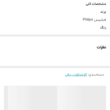
مشخصات کلی
برند
فیلیپس Philips
رنگ
مشکی استیل
ساخت کشور
نظرات
چین
توان مصرفی
۱۲۰۰ وات
کارکرد
دسته‌بندی
:
گوشتکوب برقی
چندکاره
عملکردها
پیمانه شفاف درجه بندی شده برای مخلوط کردن به همراه درپوش
خردکن مناسب سبزیجات، پیاز، گوشت و …