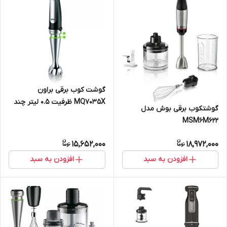
گوشت کوب برقی براون
MQ7035X ظرفیت ۰.۵ لیتر چند
گوشتکوب برقی بوش مدل
کاره با توربو
MSM6M622
15,652,000
18,972,000
افزودن به سبد
افزودن به سبد