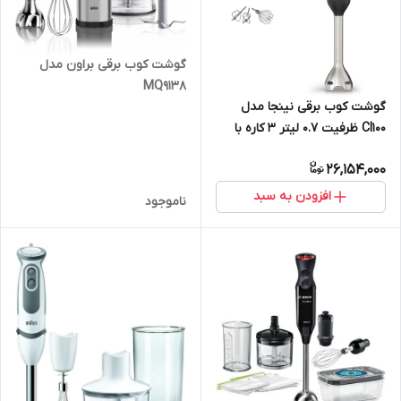
گوشت کوب برقی براون مدل
MQ9138
گوشت کوب برقی نینجا مدل
CI100 ظرفیت ۰.۷ لیتر ۳ کاره با
توربو
26,154,000
افزودن به سبد
ناموجود