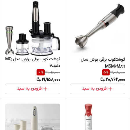
گوشت کوب برقی براون مدل MQ
گوشتکوب برقی بوش مدل
7085x
MSM6M821
24,018,000
22,018,000
16
%
5
%
19,958,000
20,762,000
افزودن به سبد
افزودن به سبد