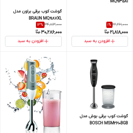
MQ9135XI
گوشت کوب برقی براون مدل
BRAUN MQ9187XL
34,813,000
22,261,000
13
%
1
%
30,286,000
21,818,000
افزودن به سبد
افزودن به سبد
گوشت کوب برقی بوش مدل
BOSCH MSM2610BGB