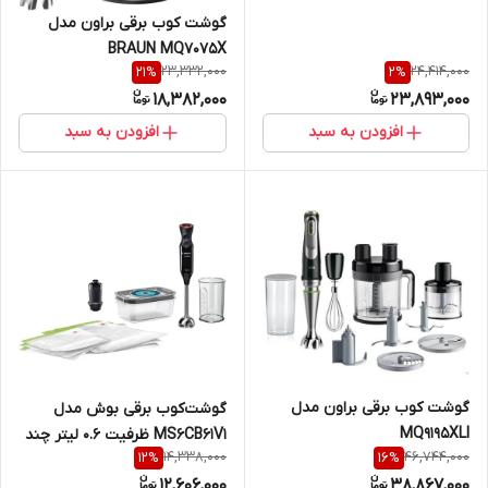
گوشت کوب برقی براون مدل
BRAUN MQ7075X
23,332,000
24,414,000
21
%
2
%
18,382,000
23,893,000
افزودن به سبد
افزودن به سبد
گوشت کوب برقی براون مدل
گوشت‌کوب برقی بوش مدل
MQ9195XLI
MS6CB61V1 ظرفیت ۰.۶ لیتر چند
14,338,000
46,744,000
12
%
16
%
کاره
12,606,000
38,867,000