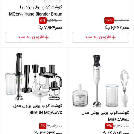
گوشت کوب برقی براون ا
MQ5200 Hand Blender Braun
8,469,000
9,028,000
5
%
30
%
7,964,000
6,252,000
افزودن به سبد
افزودن به سبد
گوشت کوب برقی براون مدل
گوشت‌کوب برقی بوش مدل
BRAUN MQ7087X
MS6CA4150
26,016,000
15,167,000
9
%
3
%
23,634,000
14,584,000