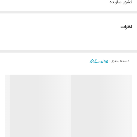
کشور سازنده
چین (تحت لیسانس آمریکا)
رنگ
نظرات
سیلور – مشکی
توان مصرفی
1500 وات
ظرفیت
دسته‌بندی
:
مولتی کوکر
4.5 لیتر (3 الی 4 نفره)
عملکرد ها
زودپز، آرام پز، پلوپز، بخارپز، سوپ ساز، گرم‌کن
جنس بدنه
استیل ضد زنگ و پلاستیک با کیفیت
جنس کاسه
استیل ضد زنگ