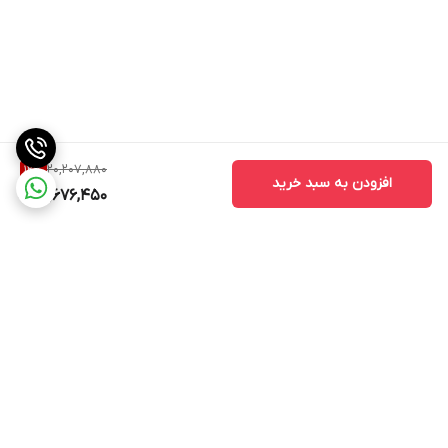
20,207,880
12
%
افزودن به سبد خرید
17,676,450
برگشت به بالا