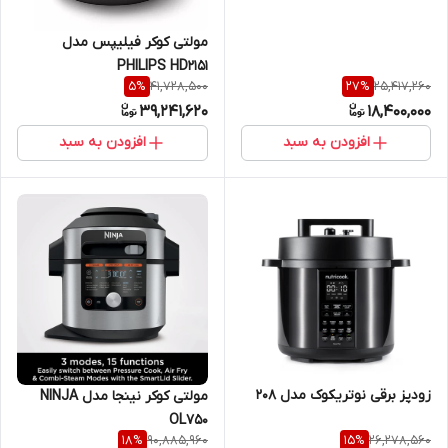
مولتی کوکر فیلیپس مدل
PHILIPS HD2151
41,728,500
25,417,260
5
%
27
%
39,241,620
18,400,000
افزودن به سبد
افزودن به سبد
زودپز برقی نوتریکوک مدل 208
مولتی کوکر نینجا مدل NINJA
OL750
90,885,960
26,278,560
18
%
15
%