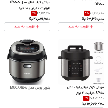
مولتی کوکر تفال مدل CY505
OP500
ظرفیت ۶ لیتر چند کاره
28,154,610
66,661,650
3
%
4
%
27,071,550
63,360,000
افزودن به سبد
افزودن به سبد
مولتی کوکر نوتریکوک مدل
پلوپز بوش مدل MUC88B68
SP150 ظرفیت ۴ لیتر
20,207,880
12
%
17,676,450