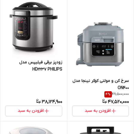
زودپز برقی فیلیپس مدل
HD2237 PHILIPS
سرخ کن و مولتی کوکر نینجا مدل
ON400
49,500,000
4
%
38,124,900
47,520,000
افزودن به سبد
افزودن به سبد