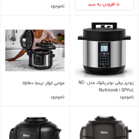
افزودن به سبد
ناموجود
زودپز برقی نوتریکوک مدل NC-
مولتی کوکر نینجا op500
SP210L ا Nutricook
ناموجود
ناموجود