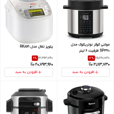
مولتی کوکر نوتریکوک مدل
پلوپز تفال مدل RK8121
SP320 ظرفیت ۶ لیتر
22,993,740
25,261,830
9
%
16
%
20,793,960
21,113,730
افزودن به سبد
افزودن به سبد