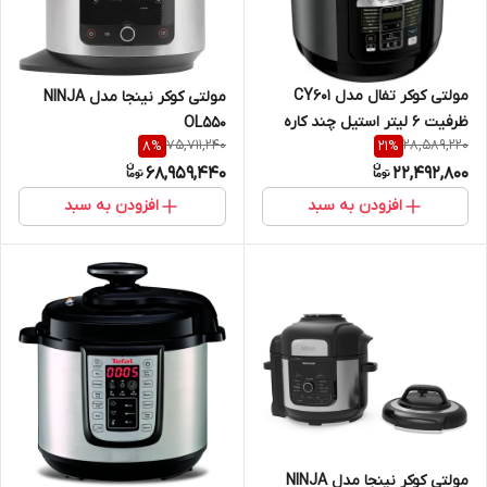
مولتی کوکر تفال مدل CY601
مولتی کوکر نینجا مدل NINJA
ظرفیت ۶ لیتر استیل چند کاره
OL550
75,711,240
28,589,220
8
%
21
%
68,959,440
22,492,800
افزودن به سبد
افزودن به سبد
مولتی کوکر نینجا مدل NINJA