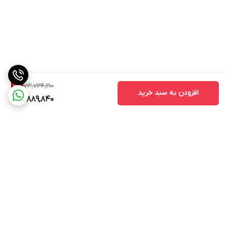
قابلیت جداشدن مخزن آب
دارد
قابلیت پر کردن آب در حین استفاده
دارد
مناسب تمام پارچه ها
دارد
73,734,210
2
%
افزودن به سبد خرید
71,889,840
خاموش شدن خودکار
دارد
آویز مخصوص لباس
دارد
امکان تنظیم ارتفاع آویز لباس
دارد
نوع میز اتو
برگشت به بالا
میز اتو چند زاویه ای با انعطاف پذیری بالا