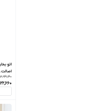
اصالت و
52,941,140
122,660