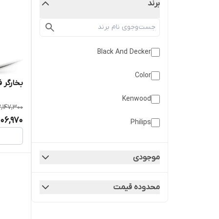
برند
Black And Decker
Color
بخارگر فی
Kenwood
2,147,300
506,970
Philips
TEFAL
موجودی
محدوده قیمت