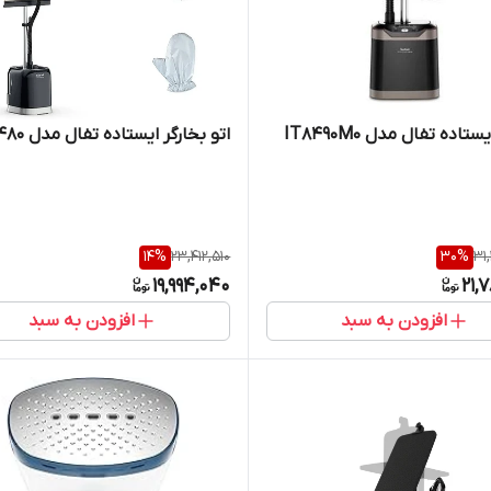
تاده تفال مدل IT8490M0
اتو بخارگر ایستاده تفال مدل 3480
14
%
23,412,510
30
%
31
19,994,040
21,
افزودن به سبد
افزودن به سبد