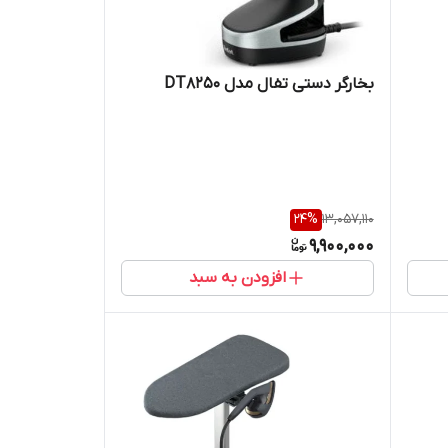
بخارگر دستی تفال مدل DT8250
24
%
13,057,110
9,900,000
افزودن به سبد