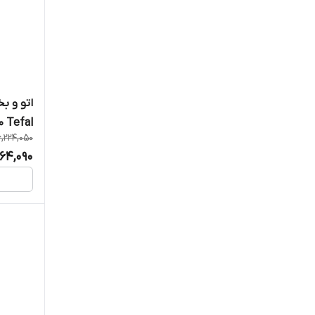
اتو و ب
 Tefal
,224,050
064,090