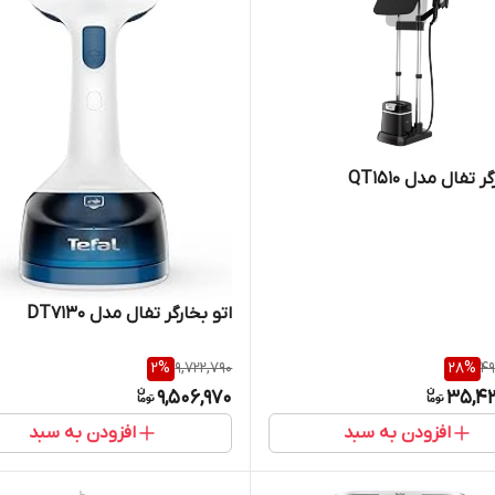
 تفال مدل QT1510
اتو بخارگر تفال مدل DT7130
2
%
9,722,790
28
%
49
9,506,970
35,4
افزودن به سبد
افزودن به سبد