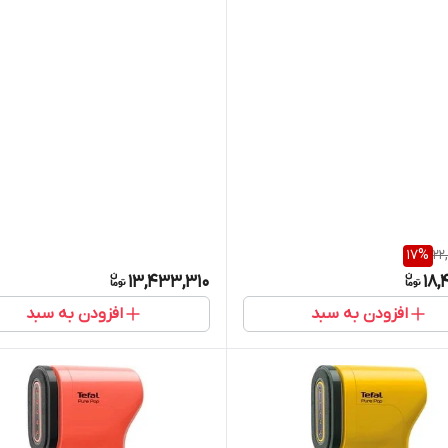
17
%
22
13,433,310
18,
افزودن به سبد
افزودن به سبد