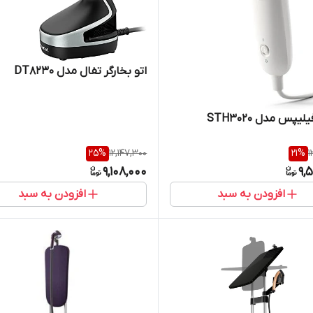
اتو بخارگر تفال مدل DT8230
لیپس مدل STH3020
25
%
12,147,300
21
%
1
9,108,000
9,
افزودن به سبد
افزودن به سبد