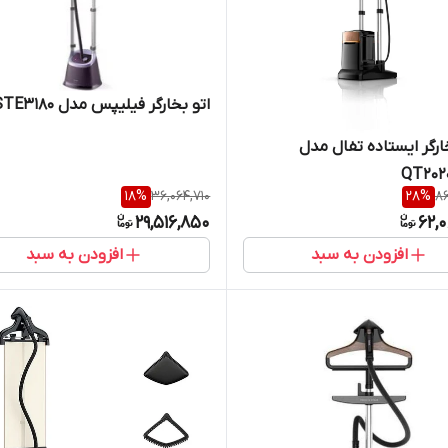
اتو بخارگر فیلیپس مدل STE3180
خارگر ایستاده تفال مدل
QT2020
18
%
36,064,710
28
%
86
29,516,850
62,
افزودن به سبد
افزودن به سبد