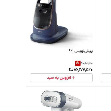
پیش‌نویس ۹۲۱
1
%
87,101,190
86,177,520
افزودن به سبد