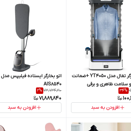
اتو بخارگر تفال مدل YT4050 +ضمانت
اتو بخارگر ایستاده فیلیپس مدل
 سلامت ظاهری و برقی
AIS8540
2
%
73,734,210
34
%
1
71,889,840
100,
افزودن به سبد
افزودن به سبد