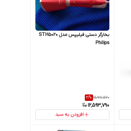
بخارگر دستی فیلیپس مدل STH5020
Philips
21
%
15,981,570
12,593,790
افزودن به سبد