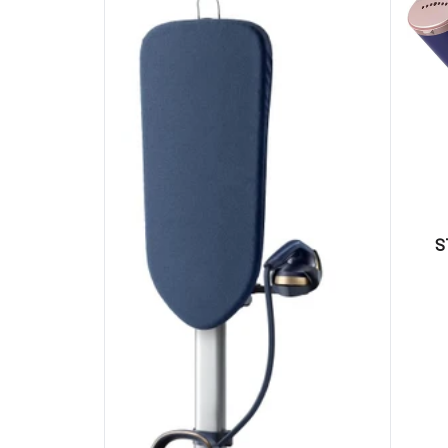
STH50