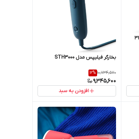
بخارگر فیلیپس مدل STH3000
12
%
10,734,570
9,345,600
افزودن به سبد