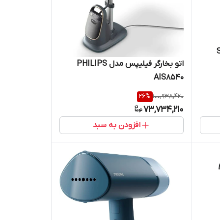
اتو بخارگر فیلیپس مدل PHILIPS
AIS8540
26
%
100,938,420
73,734,210
افزودن به سبد