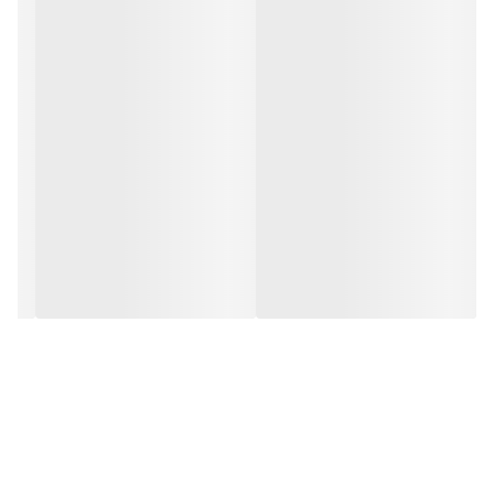
آسیاب یا خردکن
دارد
کوچک
جنس پایه
استیل ضد زنگ
گوشتکوب برقی
لیوان برای مخلوط
دارد
کردن
همزن
دارد
عملکردها
پیمانه شفاف درجه بندی شده برای مخلوط
کردن, خردکن کوچک مناسب سبزیجات، آجیل،
پیاز، گوشت، پنیر و …, همزن بالونی از جنس
استیل ضد زنگ برای هم زدن سفیده تخم مرغ،
خامه یا مخلوط کردن خمیر پن کیک. خردکن
بزرگ