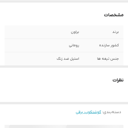
مشخصات
برند
براون
کشور سازنده
رومانی
جنس تیغه ها
استیل ضد زنگ
نوع تیغه ها
تیغه 2 پره
نظرات
طراحی ارگونومیک
دارد
نوع موتور
موتور قدرتمند و کم صدا DC
دسته‌بندی
:
گوشتکوب برقی
کارکرد
چندکاره
ظرفیت لیوان
600 میلی لیتر