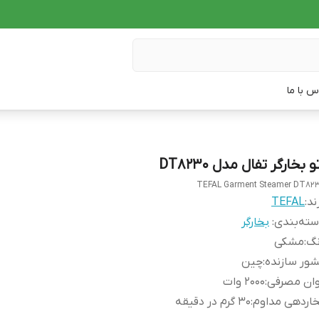
س با ما
و بخارگر تفال مدل DT8230
TEFAL Garment Steamer DT82
ند:
TEFAL
ته‌بندی
:
بخارگر
نگ
:
مشکی
ور سازنده
:
چین
وان مصرفی
:
2000 وات
اردهی مداوم
:
30 گرم در دقیقه