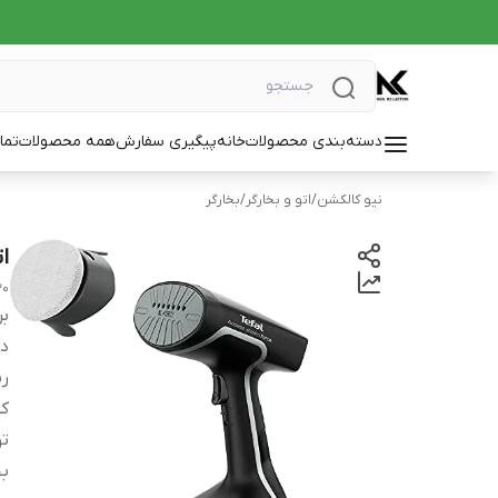
دسته‌بندی محصولات
خانه
پیگیری سفارش
همه محصولات
تما
نیو کالکشن
/
اتو و بخارگر
/
بخارگر
ات
30
بر
دس
ر
کش
ت
بخ