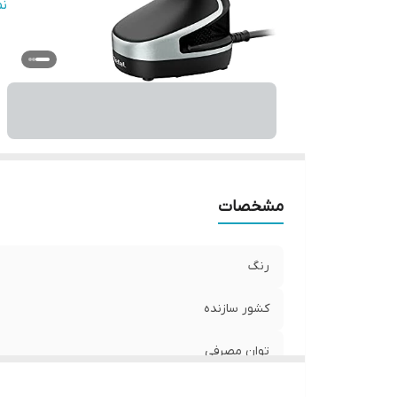
س
ن
م
نو
عم
ظ
س
پ
قا
قابل
مشخصات
س
هش
رنگ
هش
من
کشور سازنده
آ
ام
توان مصرفی
ج
بخاردهی مداوم