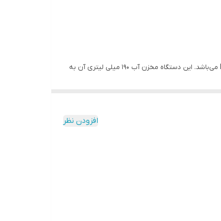
ف: خروجی
طراحی جمع‌وجور و جذاب و در عین‌ حال قدرتمند برای اتوکشی روزانه و چروک‌زدایی سریع از لباس‌ها از بارزه‌های اتوبخارگر تفال DT8230 می‌باشد. این دستگاه مخزن آب ۱۹۰ میلی لیتری آن به
راحتی قابل جدا شدن و جابجایی برای شارژ مجدد آب می باشد. این حجم از مخزن تا ۸ دقیقه کارکرد و بخاردهی مداوم را امکان پذیر می ساز با توان مصرفی ۲۰۰۰ واتی و بخاردهی ۳۰ گرم در
ر روی لباس فشار دهید و نگران ایجاد سوختگی و برق
یشم نیز با این دستگاه قابلیت بخاردهی را داشته
افزودن نظر
به راحتی اتو کنید.
ام می دهد.