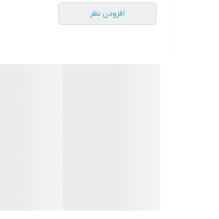
پلوپز
ماست ساز
افزودن نظر
زودپز
سوپ ساز
سوپ ساز
گرم نگهدارنده و تفت دهنده غذا
پخت با تاخیر
کیک پز
ماست ساز
قابلیت کنترل دما
پخت تخم مرغ
برنامه ها
بدنه عایق سرد
دستگیره قابل حمل
جنس کاسه
لوازم جانبی