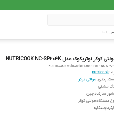
س با ما
لتی کوکر نوتریکوک مدل NUTRICOOK NC-SP204K
NUTRICOOK MultiCooker Smart Pot 2 NC-SP20
ند:
nutricook
ته‌بندی
:
مولتی کوکر
نگ
:
مشکی
ور سازنده
:
چین
ع دستگاه
:
مولتی کوکر
رکرد
:
چندکاره