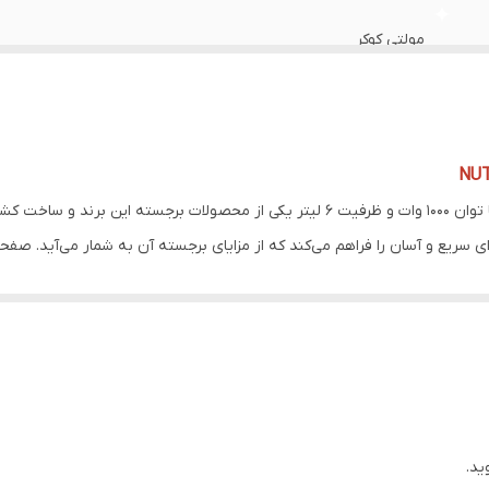
ازم جانبی
:
پیمانه مدرج, سه پایه فلزی, کفگیر, ملاقه
ایشگر
:
دیجیتال
مولتی کوکر
فحه کنترل لمسی
:
دارد
چندکاره
زن
:
5.6 کیلوگرم
تفاع
:
351 میلیمتر
1000 وات
رض
:
۳۲۴ میلیمتر
مق
:
332 میلیمتر
آرام پز, بخار پز, پلوپز, زودپز
مولتی کوکر نوتریکوک مدل NUTRICOOK NC-SP204K، با توان 1000 وات و ظرفیت 6 لیتر یکی 
بلیت گرم نگهدارنده
:
دارد
اموش شدن خودکار
:
دارد
11 برنامه
BP در بخش های پلاستیکی در تماس با مواد غذایی
:
بله
دارد
م Smart Pot از دیگر قابلیت‌های مولتی کوکر نوتریکوک مدل NC-SP204K هستند.
دارد
دارد
6 لیتر
ید.