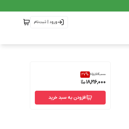
ورود | ثبت‌نام
27
%
25,164,000
18,216,000
افزودن به سبد خرید