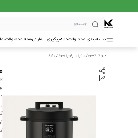
دسته‌بندی محصولات
خانه
پیگیری سفارش
همه محصولات
تما
نیو کالکشن
/
زودپز و پلوپز
/
مولتی کوکر
مو
4K
بر
دس
ر
کش
نو
کا