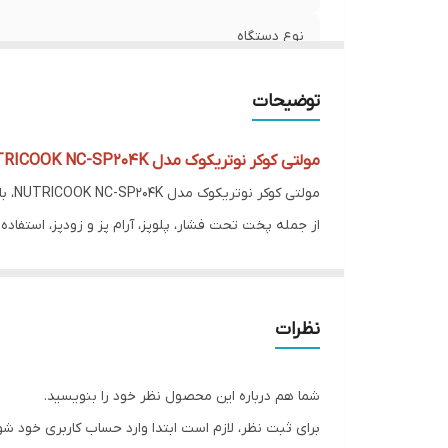
لو
نم
نوع دستگاه
ص
کارکرد
و
توضیحات
ار
توان مصرفی
ع
مولتی کوکر نوتریکوک مدل NUTRICOOK NC-SP204K
ع
عملکردها
قا
خ
تعداد برنامه ها
عاری از A
پلوپز
ساعت، امکان لغو فرایند پخت در هر مرحله، حالت استندبای، کاسه و بدنه استیل ضد زنگ، و مکانیز
آرام پز
نظرات
این دستگاه می‌تواند 9 عملکرد مختلف را انجام دهد، از جمله:
زودپز
آرام پز
شما هم درباره این محصول نظر خود را بنویسید.
بخارپز
ظرفیت کاسه
برای ثبت نظر، لازم است ابتدا وارد حساب کاربری خود شو