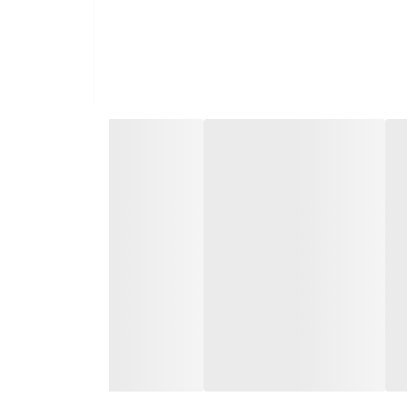
 دادن- زودپز- آرام پز