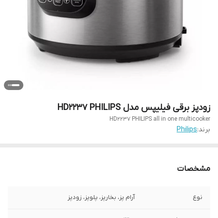
زودپز برقی فیلیپس مدل HD2237 PHILIPS
HD2237 PHILIPS all in one multicooker
برند:
Philips
مشخصات
نوع
آرام پز، بخارپز، پلوپز، زودپز