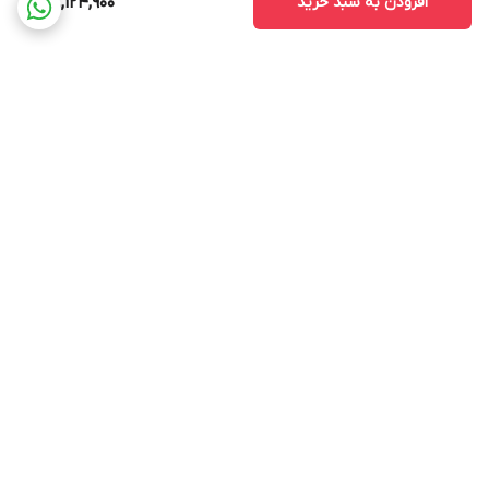
افزودن به سبد خرید
38,124,900
برگشت به بالا
سریعترین روش های ارسال
پشتیبانی 9 صبح تا 9 شب