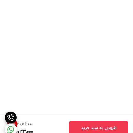
کیک پز
ندارد
ماست ساز
دارد
نشانگر روشن بودن
دارد
دستگاه
نشانگر سطح آب
دارد
30,126,000
23
%
افزودن به سبد خرید
23,033,000