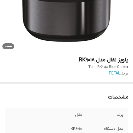
پلوپز تفال مدل RK9018
Tefal RK9018 Rice Cooker
برند:
TEFAL
مشخصات
برند
تفال
مدل دستگاه
RK9018