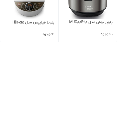
پلوپز بوش مدل MUC88B68
پلوپز فیلیپس مدل HD4515
ناموجود
ناموجود