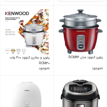
پلوپز کنوود مدل RCM44
پلوپز و بخارپز کنوود 300 وات
RCM30
ناموجود
ناموجود