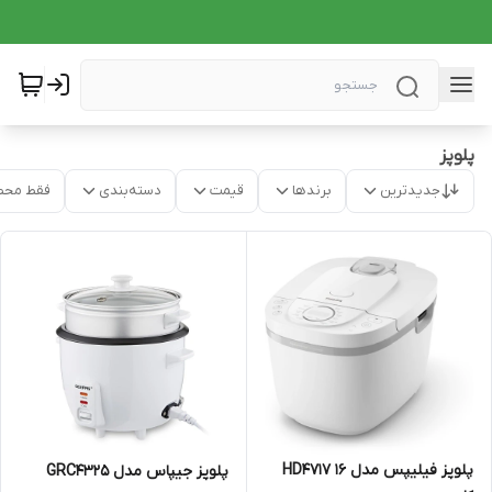
پلوپز
جدیدترین
برندها
قیمت
دسته‌بندی
فقط محص
پلوپز فیلیپس مدل HD4717 ۱۶
پلوپز جیپاس مدل GRC4325