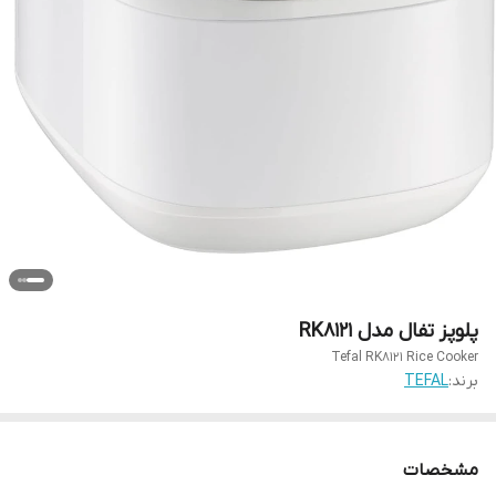
پلوپز تفال مدل RK8121
Tefal RK8121 Rice Cooker
برند:
TEFAL
مشخصات