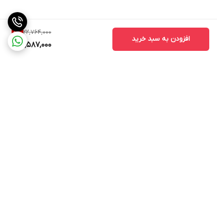
22,764,000
9
%
افزودن به سبد خرید
20,587,000
برگشت به بالا