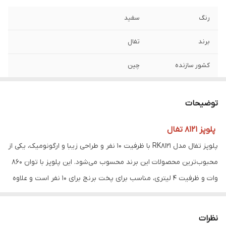
رنگ
سفید
برند
تفال
کشور سازنده
چین
نوع دستگاه
مولتی کوکر
توضیحات
کارکرد
چندکاره
پلوپز 8121 تفال
توان مصرفی
750 وات
پلوپز تفال مدل RK8121 با ظرفیت 10 نفر و طراحی زیبا و ارگونومیک، یکی از
ظرفیت کاسه
5 لیتر
محبوب‌ترین محصولات این برند محسوب می‌شود. این پلوپز با توان 860
وات و ظرفیت 4 لیتری، مناسب برای پخت برنج برای 10 نفر است و علاوه
ظرفیت به نفر
10 نفر
بر حفظ ارزش‌های غذایی و طعم برنج، قابلیت‌هایی مانند بخارپز، آرام‌پز و
برنامه ها
پخت غذا، پخت برنج، پخت کته، تهیه فرنی،
گرم‌نگهدار نیز دارد.
نظرات
تهیه شیر برنج، پخت ته دیگ، بخارپز، پخت