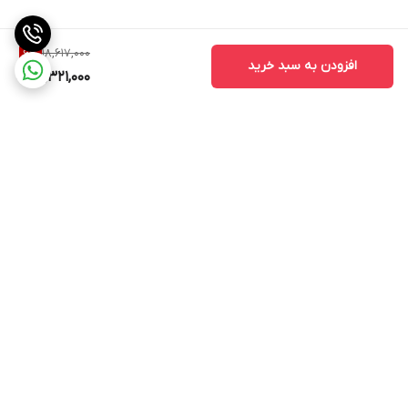
آلومینیوم با
آلومینیوم با پوشش سرامیک با ضخامت 2
پوشش سرامیک با
میلیمتر
ضخامت 2 میلیمتر
18,617,000
6
%
افزودن به سبد خرید
17,321,000
پیمانه مدرج
دارد
سایر مشخصات
My Recipes Function – DIY: ذخیره برنامه
شخصی
برگشت به بالا
سریعترین روش های ارسال
پشتیبانی 9 صبح تا 9 شب