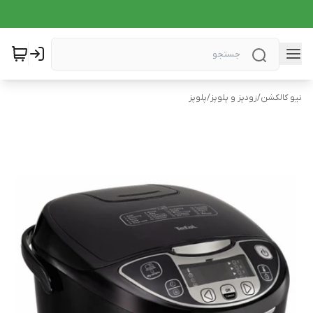
نیو کالکشن
/
زودپز و پلوپز
/
پلوپز