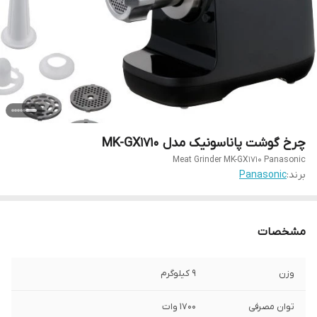
چرخ گوشت پاناسونیک مدل MK-GX1710
Meat Grinder MK-GX1710 Panasonic
برند:
Panasonic
مشخصات
وزن
9 کیلوگرم
توان مصرفی
1700 وات