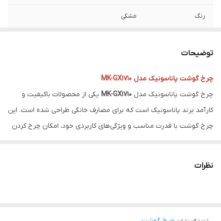
رنگ
مشکی
چرخش معکوس
دارد
توضیحات
توانایی چرخ کردن
3 کیلوگرم گوشت در دقیقه
چرخ گوشت پاناسونیک مدل MK-GX1710
تیغه ساخت کشور
ژاپن
چرخ گوشت پاناسونیک مدل
MK-GX1710
یکی از محصولات باکیفیت و
اقلام همراه
دارای شبکه های متعدد و سوسیس ساز و کبه
کارآمد برند پاناسونیک است که برای مصارف خانگی طراحی شده است. این
ساز
چرخ گوشت با قدرت مناسب و ویژگی‌های کاربردی خود، امکان چرخ کردن
انواع گوشت را به راحتی فراهم می‌کند. در ادامه به بررسی ویژگی‌ها و
مشخصات اصلی این مدل می‌پردازیم:
نظرات
ویژگی‌ها و مشخصات فنی:
توان موتور:
چرخ گوشت MK-GX1710 دارای موتوری با توان 1700 وات است که
دسته‌بندی
:
چرخ گوشت
قدرت کافی برای چرخ کردن انواع گوشت را فراهم می‌کند. این قدرت