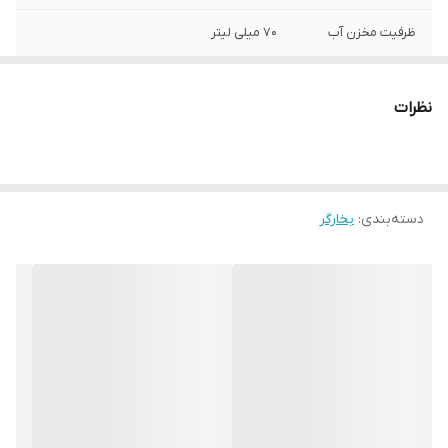
ظرفیت مخزن آب
۷۰ میلی لیتر
مدت زمان داغ شدن
۱۵ ثانیه
نظرات
ساخت کشور
چین
سیستم ایمنی
خاموش شدن خودکار
دسته‌بندی
:
بخارگر
طول سیم برق
۲۶۰ سانتیمتر