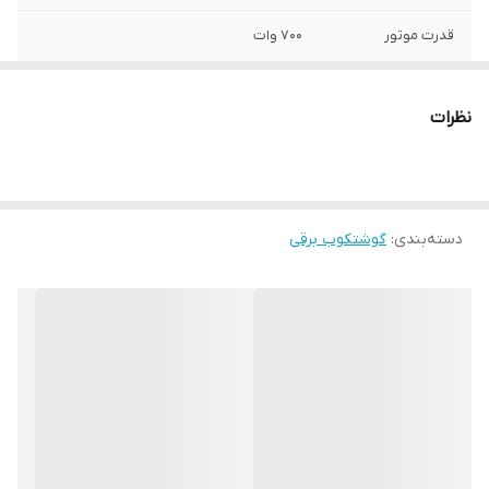
قدرت موتور
۷۰۰ وات
عملکرد توربو
دارد
TURBO
نظرات
ظرفیت ظرف خردکن
1.4 لیتر
جنس تیغه
استیل ضد زنگ
دسته‌بندی
:
گوشتکوب برقی
عملکردها
خردکن، همزن، گوشتکوب برقی .لیوان
پوره زن
ندارد