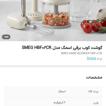
گوشت کوب برقی اسمگ مدل SMEG HBF02CR
SMEG HAND BLENDER HBF02CR
برند:
Smeg
مشخصات
برند کالا
اسمگ
وزن
2 کیلوگرم