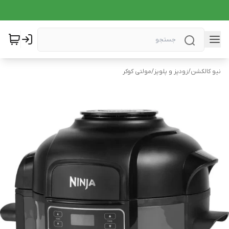
نیو کالکشن
/
زودپز و پلوپز
/
مولتی کوکر