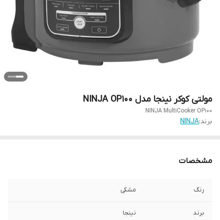
مولتی کوکر نینجا مدل NINJA OP100
NINJA MultiCooker OP100
برند:
NINJA
مشخصات
رنگ
مشکی
برند
نینجا