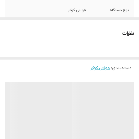
نوع دستگاه
مولتی کوکر
کشور سازنده
چین تحت لیسانس آمریکا
نظرات
توان مصرفی
1460
ظرفیت کاسه
4.7 لیتر
دسته‌بندی
:
مولتی کوکر
کارکرد
چندکاره
بخارپز
دارد
تکنولوژی منحصر
فناوری TenderCrisp: پخت غذاها با فشار 70
بفرد
درصد سریعتر از روش های پخت سنتی
تعداد برنامه ها
6 برنامه
عملکردها
آرام پز, بخار پز, زودپز, سرخ کن