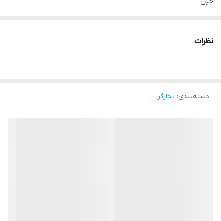
چین
رنگ
مشکی
نظرات
توان
2000 وات
جنس بدنه
پلاستیک
دسته‌بندی
:
بخارگر
جنس کفه
فلز
قابلیت پر کردن آب در حین استفاده
ندارد
تنظیم میزان بخار
دارد
مدت زمان داغ شدن