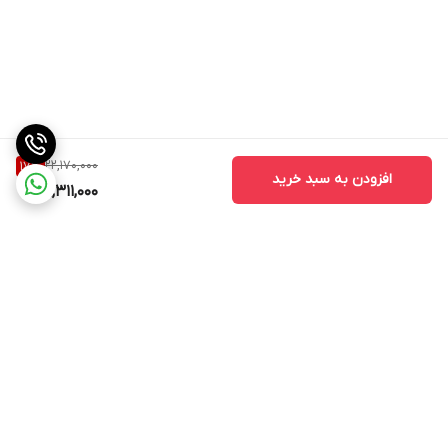
ندارد
کلید روشن / خاموش
دارد
نشانگر آماده به کار
دارد
ایمنی دستگاه
22,170,000
17
%
افزودن به سبد خرید
18,311,000
خاموشی خودکار
سیستم رسوب زدایی
دارد
امکان تنظیم ارتفاع آویز لباس
دارد
کنترل بخار روی دسته
دارد
برگشت به بالا
بخار اتوماتیک